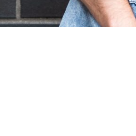
DATUM:
20/03/2026 20:00
–
22:30
Ein virtuoser Schliff für das Singer-Songwriter Image.
Hell-düster und meisterlich geschickt.
Robert Graefe verpasst dem Singer-Songwriter Image einen virtuosen
Schliff. Anstatt sich mit der Gitarre schlicht zu begleiten, orchestriert er
das Instrument auf unkonventionelle Weise zu einer kleinen Band. Im